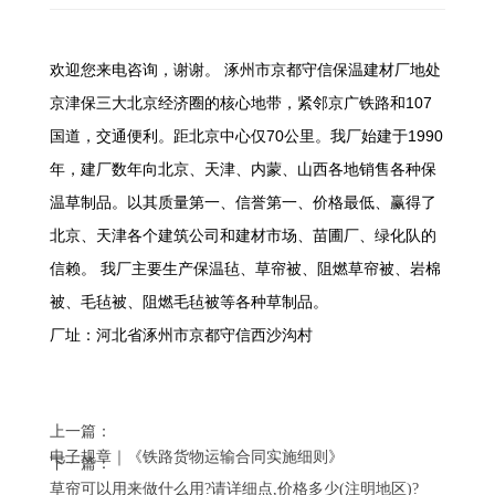
欢迎您来电咨询，谢谢。 涿州市京都守信保温建材厂地处
京津保三大北京经济圈的核心地带，紧邻京广铁路和107
国道，交通便利。距北京中心仅70公里。我厂始建于1990
年，建厂数年向北京、天津、内蒙、山西各地销售各种保
温草制品。以其质量第一、信誉第一、价格最低、赢得了
北京、天津各个建筑公司和建材市场、苗圃厂、绿化队的
信赖。 我厂主要生产保温毡、草帘被、阻燃草帘被、岩棉
被、毛毡被、阻燃毛毡被等各种草制品。
厂址：河北省涿州市京都守信西沙沟村
上一篇：
电子规章｜《铁路货物运输合同实施细则》
下一篇：
草帘可以用来做什么用?请详细点,价格多少(注明地区)?