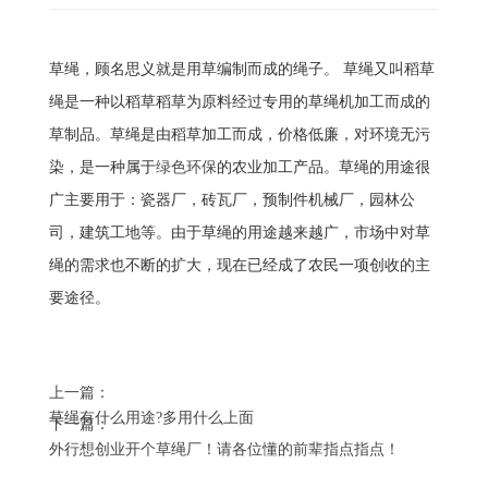
草绳，顾名思义就是用草编制而成的绳子。 草绳又叫稻草
绳是一种以稻草稻草为原料经过专用的草绳机加工而成的
草制品。草绳是由稻草加工而成，价格低廉，对环境无污
染，是一种属于
绿色环保
的农业加工产品。草绳的用途很
广主要用于：瓷器厂，砖瓦厂，预制件机械厂，园林公
司，建筑工地等。由于草绳的用途越来越广，市场中对草
绳的需求也不断的扩大，现在已经成了农民一项创收的主
要途径。
上一篇：
草绳有什么用途?多用什么上面
下一篇：
外行想创业开个草绳厂！请各位懂的前辈指点指点！