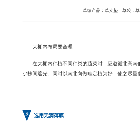
草编产品：草支垫，草袋，草
大棚内布局要合理
在大棚内种植不同种类的蔬菜时，应遵循北高南
少株间遮光。同时以南北向做畦定植为好，使之尽量
2
选用无滴薄膜