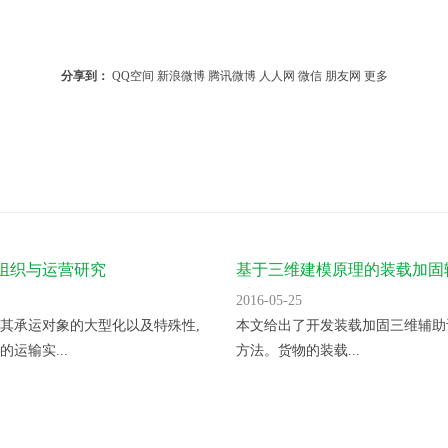
分享到：
QQ空间
新浪微博
腾讯微博
人人网
微信
朋友网
更多
组织与运营研究
基于三维建模原理的装载加固
系统的研究
2016-05-25
其承运对象的大型化以及特殊性,
本文给出了开发装载加固三维辅助
运输实...
方法。货物的装载...