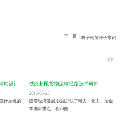
下一篇：
樟子松苗种子常识
辅助设计
铁路超限货物运输径路选择研究
铁路超
择研究
2016-05-25
2016-05
设计系统的
随着经济发展,我国加快了电力、化工、冶金
随着我
等国家重点工程和国...
速进步,