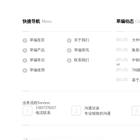
草绳厂家为大家解析草袋虽小功能强大
稻草行业
草编首页
关于我们
草编产
快捷导航
Menu
草编动态
Co
2016-05-25
2016-05-25
公司简介
企业文化
草支垫
草绳厂家为大家解析草袋虽小功能强大,草袋
稻草行业的
工程帘
主要是以稻草稻草编...
植户来说,收
[05-25]
草编首页
关于我们
大件
草棒
[05-25]
草编产品
草编资讯
集装
大棚草
[05-25]
草袋
草编常识
联系我们
中铁
试
草绳
[05-25]
草编使用
70
草片
[05-25]
基于
草把子
业务流程
Services
15937370357
沟通洽谈
1
2
3
电话联系
专业细致的沟通