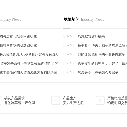
的绿色环保经济
品
草编资讯
草编知识
联系
mpany News
草编新闻
Industry News
草编动态
绿色环保经济,以前,对于稻草的种
草编新闻
完稻子...
[05-27]
物流运营与组织问题研究
巧施肥防甜瓜裂果
[05-27]
箱箱内货物装载加固研究
镇平县2016关于稻草禁烧最全解
帘
[05-27]
联合物流RUL-C1型卷钢座架强度仿真及
岂能让禁烧稻草的小船说翻就翻
[05-27]
t级货车冲击条件下铁路货物纵向惯性力的
给羊接生的那些事，太好了！请
[05-27]
成本最低的阔大货物装载方案辅助决策
气温升高，香菇怎么多出菇
确认产品需求
产品生产
严格把控质
4
5
并签署草编生产合同
安排生产进度
约定时间交