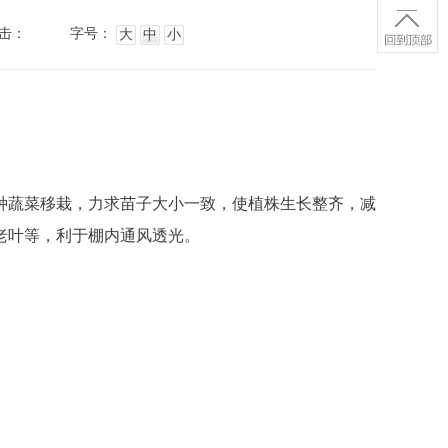
击：
字号：
大
中
小
种蔬菜移栽，力求苗子大小一致，使植株生长整齐，减
老叶等，利于棚内通风透光。