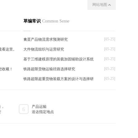
网站地图
我们
其他
草编常识
Common Sense
[05-25]
禽蛋产品物流需求预测研究
[05-25]
读看这里。
大件物流组织与运营研究
[05-25]
基于三维建模原理的装载加固辅助设计系统
[05-25]
您收藏！
铁路超限货物运输径路选择研究
[05-25]
铁路超限超重货物装载方案的设计与选择研
量，
产品运输
6
货
送达指定地点