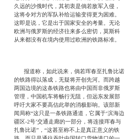
久远的沙俄时代，其初衷是倘若敌军入侵，
这将令对方的军队补给运输变得更为困难。
这即是说，它是出于国家安全的考量。无论
欧洲与俄罗斯的经济往来多么密切，莫斯科
从来都没有在境内使用过欧洲的铁路标准。
报道称，如此说来，倘若珲春至扎鲁比诺
的铁路得以落成，无疑将开创先河。而跨越
两国边境的这条铁路也将由中国而非俄罗斯
管理，中国机车将畅行无阻，但远东发展部
呼吁大家不要高估此举的消极影响。该部新
闻局称“这只是一条铁路通道，它属于‘滨海边
疆区-2号’交通走廊的一部分，将连接珲春与
扎鲁比诺”，“这甚至称不上是真正意义的铁
路，而只是通往吞吐中国转口货物港口的一