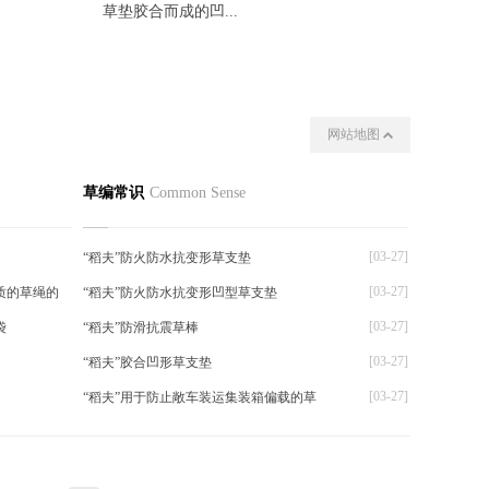
草垫胶合而成的凹...
偏载的草
网站地图
我们
其他
草编常识
Common Sense
[03-27]
“稻夫”防火防水抗变形草支垫
[03-27]
质的草绳的
“稻夫”防火防水抗变形凹型草支垫
[03-27]
袋
“稻夫”防滑抗震草棒
[03-27]
“稻夫”胶合凹形草支垫
[03-27]
“稻夫”用于防止敞车装运集装箱偏载的草