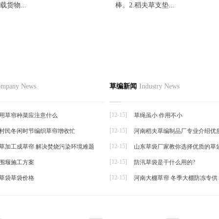
货物...
棒。2.稻夫草支垫...
草支垫及其制备方法
品
草编资讯
草编知识
联系
mpany News
草编新闻
Industry News
草编动态
种草支垫及其制备方法，包括本
草编新闻
寸为...
[12-15]
用草帘种菜应注意什么
草绳虽小 作用不小
[12-15]
村民冬闲时节编织草帘增收忙
河南稻夫草编制品厂专业介绍优
帘
[12-15]
草加工成草帘 解决焚烧污染环境难题
山东草袋厂家教你选择优质的草
[12-15]
围堰施工方案
防汛草袋是干什么用的?
[12-15]
草袋草袋价格
河南大棚草帘 冬季大棚防冻专供