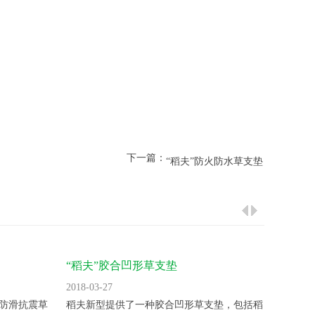
下一篇：
“稻夫”防火防水草支垫
“稻夫”胶合凹形草支垫
“稻夫
草墩
2018-03-27
2018-03
防滑抗震草
稻夫新型提供了一种胶合凹形草支垫，包括稻
稻夫新