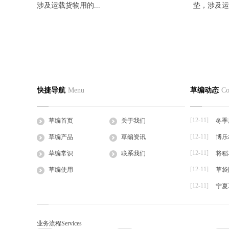
涉及运载货物用的...
垫，涉及运载
“稻夫”可降解条型草支垫
“稻夫”
草编首页
关于我们
草编产
快捷导航
Menu
草编动态
Co
2018-03-27
2018-03-27
公司简介
企业文化
草支垫
稻夫新型公开了一种可降解条型草支垫，包括
稻夫涉及一
工程帘
整体呈条形的垫体...
体，本体的尺
[12-11]
草编首页
关于我们
冬季
草棒
[12-11]
草编产品
草编资讯
博乐
大棚草
[12-11]
草袋
草编常识
联系我们
将稻
草绳
[12-11]
草编使用
草袋
草片
[12-11]
宁夏
草把子
业务流程
Services